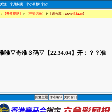
豪言:关注一个月实现一个小目标1个亿!
【开奖现场】
【开奖记录】
【请收藏：
www.
455a.cc
】
唯唯▽奇准３码▽【22.34.04
】开：？？准