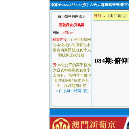
神算子www.455a.cc携手六合大咖重磅来袭,
导航
:
【返回首页】
白小姐中特网论坛
要就我发-开奖网
网址：
455a.cc
郑重声明:
白小姐中特网
心水论坛内的所有心水
发表均属原创,任何个人
和机构无权转载.
084期
:
俯仰
另:
本坛公开的高手精准
六合资料都属发表者个
人所有,一切内容与白小
姐中特网论坛本身无
关；祝君期期中奖.
-> 白小姐中特网 [宣]