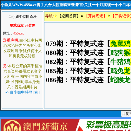
小鱼儿WWW.455a.cc携手六合大咖重磅来袭,豪言:关注一个月实现一个小目标
导航
:
【返回首页】
【开奖现场】
【开奖记录
白小姐中特网论坛
要就我发-开奖网
网址：
455a.cc
郑重声明:
白小姐中特网
079期：平特复式连【
兔鼠鸡
心水论坛内的所有心水
发表均属原创,任何个人
080期：平特复式连【
鸡狗
猴
和机构无权转载.
082期：平特复式连【
牛猪鸡
另:
本坛公开的高手精准
085期：平特复式连【
鸡兔
龙
六合资料都属发表者个
人所有,一切内容与白小
086期：平特复式连【
蛇猴龙
姐中特网论坛本身无
关；祝君期期中奖.
-> 白小姐中特网 [宣]