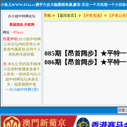
小鱼儿WWW.455a.cc携手六合大咖重磅来袭,豪言:关注一个月实现一个小目标
导航
:
【返回首页】
【开奖现场】
【开奖记录
白小姐中特网论坛
要就我发-开奖网
网址：
455a.cc
郑重声明:
白小姐中特网
心水论坛内的所有心水
发表均属原创,任何个人
085期【昂首阔步】★平特
和机构无权转载.
086期【昂首阔步】★平特
另:
本坛公开的高手精准
六合资料都属发表者个
人所有,一切内容与白小
姐中特网论坛本身无
关；祝君期期中奖.
-> 白小姐中特网 [宣]