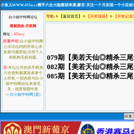
小鱼儿WWW.455a.cc携手六合大咖重磅来袭,豪言:关注一个月实现一个小目标
导航
:
【返回首页】
【开奖现场】
【开奖记录
白小姐中特网论坛
要就我发-开奖网
网址：
455a.cc
郑重声明:
白小姐中特网
心水论坛内的所有心水
发表均属原创,任何个人
079期
【美若天仙◎精杀三尾
和机构无权转载.
082期
【美若天仙◎精杀三尾
另:
本坛公开的高手精准
六合资料都属发表者个
085期
【美若天仙◎精杀三尾
人所有,一切内容与白小
姐中特网论坛本身无
关；祝君期期中奖.
-> 白小姐中特网 [宣]