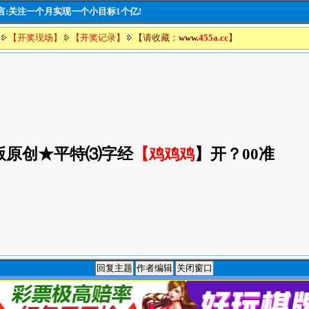
豪言:关注一个月实现一个小目标1个亿!
【开奖现场】
【开奖记录】
【请收藏：
www.
455a.cc
】
正版原创★平特⑶字经
【
鸡鸡鸡
】开
？00准