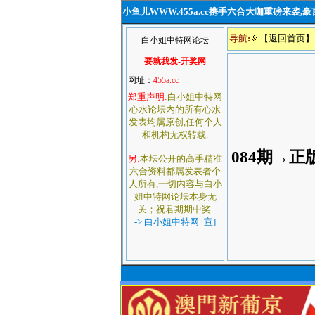
小鱼儿WWW.455a.cc携手六合大咖重磅来袭,
导航
:
【返回首页】
白小姐中特网论坛
要就我发-开奖网
网址：
455a.cc
郑重声明:
白小姐中特网
心水论坛内的所有心水
发表均属原创,任何个人
和机构无权转载.
084期→
另:
本坛公开的高手精准
六合资料都属发表者个
人所有,一切内容与白小
姐中特网论坛本身无
关；祝君期期中奖.
-> 白小姐中特网 [宣]