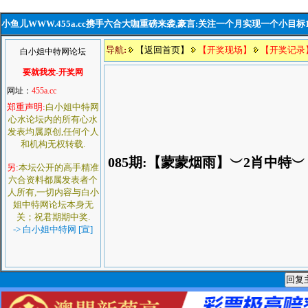
小鱼儿WWW.455a.cc携手六合大咖重磅来袭,豪言:关注一个月实现一个小目标
导航
:
【返回首页】
【开奖现场】
【开奖记录
白小姐中特网论坛
要就我发-开奖网
网址：
455a.cc
郑重声明:
白小姐中特网
心水论坛内的所有心水
发表均属原创,任何个人
和机构无权转载.
085期:【蒙蒙烟雨】︶2肖中特
另:
本坛公开的高手精准
六合资料都属发表者个
人所有,一切内容与白小
姐中特网论坛本身无
关；祝君期期中奖.
-> 白小姐中特网 [宣]