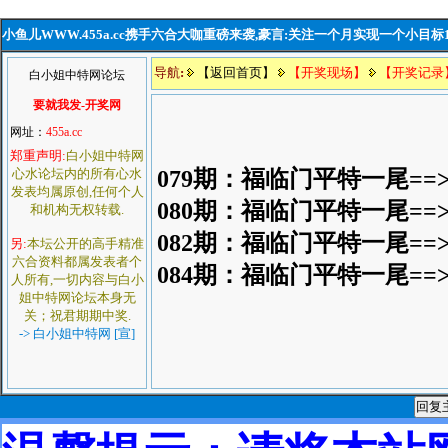
小鱼儿WWW.455a.cc携手六合大咖重磅来袭,豪言:关注一个月实现一个小目标
导航
:
【返回首页】
【开奖现场】
【开奖记录
白小姐中特网论坛
要就我发-开奖网
网址：
455a.cc
郑重声明:
白小姐中特网
心水论坛内的所有心水
079期
：福临门平特一尾==
发表均属原创,任何个人
080期
：福临门平特一尾==
和机构无权转载.
082期
：福临门平特一尾==
另:
本坛公开的高手精准
六合资料都属发表者个
084期
：福临门平特一尾==
人所有,一切内容与白小
姐中特网论坛本身无
关；祝君期期中奖.
-> 白小姐中特网 [宣]