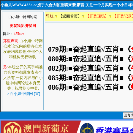
小鱼儿WWW.455a.cc携手六合大咖重磅来袭,豪言:关注一个月实现一个小目标
导航
:
【返回首页】
【开奖现场】
【开奖记录
白小姐中特网论坛
要就我发-开奖网
网址：
455a.cc
郑重声明:
白小姐中特网
心水论坛内的所有心水
079期:■奋起直追√五肖■《
发表均属原创,任何个人
和机构无权转载.
080期:■奋起直追√五肖■《
082期:■奋起直追√五肖■《
另:
本坛公开的高手精准
六合资料都属发表者个
085期:■奋起直追√五肖■《
人所有,一切内容与白小
姐中特网论坛本身无
086期:■奋起直追√五肖■《
关；祝君期期中奖.
-> 白小姐中特网 [宣]