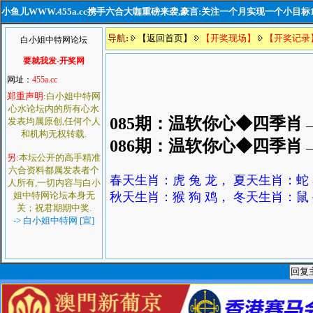
小鱼儿WWW.455a.cc携手六合大咖重磅来袭,豪言:关注一个月实现一个小目标
导航
:
【返回首页】
【开奖现场】
【开奖记录
白小姐中特网论坛
要就我发-开奖网
网址：
455a.cc
郑重声明:
白小姐中特网
心水论坛内的所有心水
085期：温软你心◆四季肖
发表均属原创,任何个人
和机构无权转载.
086期：温软你心◆四季肖
另:
本坛公开的高手精准
六合资料都属发表者个
春天生肖：虎 兔 龙， 夏天生肖：蛇 
人所有,一切内容与白小
姐中特网论坛本身无
秋天生肖：猴 狗 鸡， 冬天生肖：鼠 
关；祝君期期中奖.
-> 白小姐中特网 [宣]