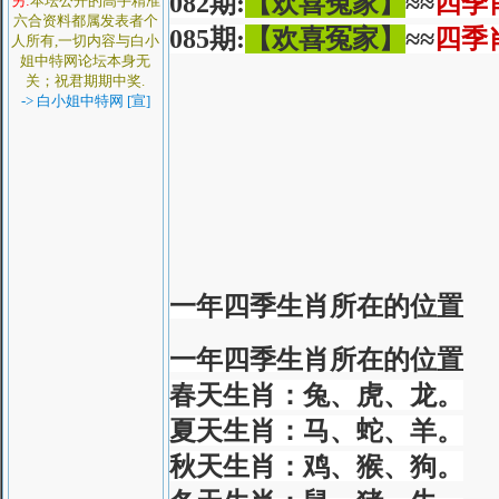
08
2
期
:
【欢喜冤家】
≈≈
四季
另:
本坛公开的高手精准
六合资料都属发表者个
08
5
期
:
【欢喜冤家】
≈≈
四季
人所有,一切内容与白小
姐中特网论坛本身无
关；祝君期期中奖.
-> 白小姐中特网 [宣]
一年四季生肖所在的位置
一年四季生肖所在的位置
春天生肖：兔、虎、龙。
夏天生肖：马、蛇、羊。
秋天生肖：鸡、猴、狗。