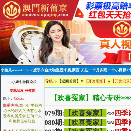
小鱼儿www.455a.cc携手六合大咖重磅来袭,豪言:关注一个月实现一个小目标1个
导航
:
【返回首页】
【开奖现场】
【开奖记录
白小姐中特网论坛
要就我发-开奖网
【欢喜冤家】精心专研≈≈
网址：
455a.cc
郑重声明:
白小姐中特网
心水论坛内的所有心水
0
79
期
:
【欢喜冤家】
≈≈
四季
发表均属原创,任何个人
080
期
:
【欢喜冤家】
≈≈
四季
和机构无权转载.