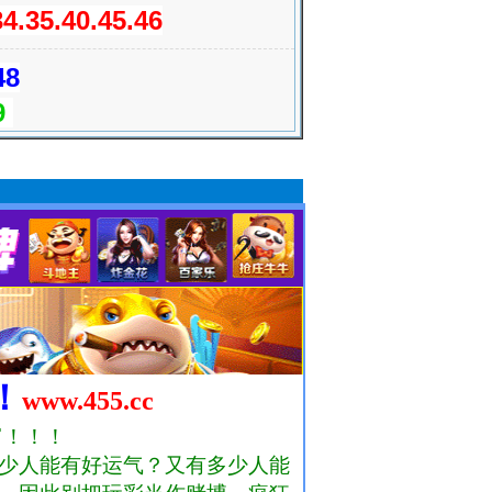
34.35.40.45.46
48
49