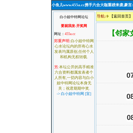
小鱼儿www.455a.cc携手六合大咖重磅来袭,
导航
:
【返回首页】
白小姐中特网论坛
要就我发-开奖网
【邻家
网址：
455a.cc
郑重声明:
白小姐中特网
心水论坛内的所有心水
发表均属原创,任何个人
和机构无权转载.
另:
本坛公开的高手精准
六合资料都属发表者个
0
人所有,一切内容与白小
姐中特网论坛本身无
关；祝君期期中奖.
-> 白小姐中特网 [宣]
0
0