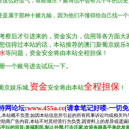
特网论坛:
www.455a.cc
(请拿笔记好喽-一切免
,本站概不负责;如因本站信息所引起的所有民事诉讼均或相关均
赞助商广告内容,本站不对其经营行为负责,因资料上的差异或遗漏
手坛的宗旨;造福彩民,制止外围,打击庄家,欢迎各路高手来此发表