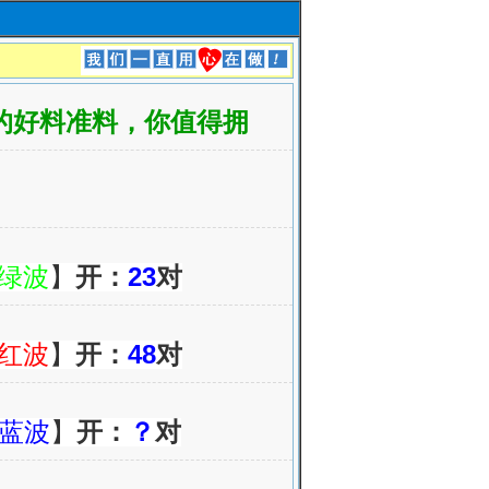
正的好料准料，你值得拥
绿波
】
开：
23
对
红波
】
开：
48
对
蓝波
】
开：
？
对