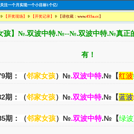
豪言:关注一个月实现一个小目标1个亿!
【开奖现场】
【开奖记录】
【请收藏：
www.
455a.cc
】
女孩】№.双波中特.№--№.双波中特.№真
有！
79期：（
邻
家女孩
）№
.双波中特
.№【
红波
82期：（
邻
家女孩
）№
.双波中特
.№【
蓝波
85期：（
邻
家女孩
）№
.双波中特
.№【
绿波