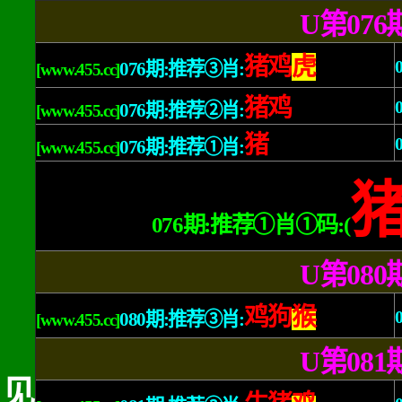
U
第07
猪鸡
虎
076期:推荐③肖
:
[www.455.cc]
猪鸡
0
76
期:推荐②肖:
[www.455.cc]
猪
076
期:推荐①肖:
[www.455.cc]
猪
076期:推荐①肖①码:(
U
第08
鸡狗
猴
080期:推荐③肖
:
[www.455.cc]
U
第08
见